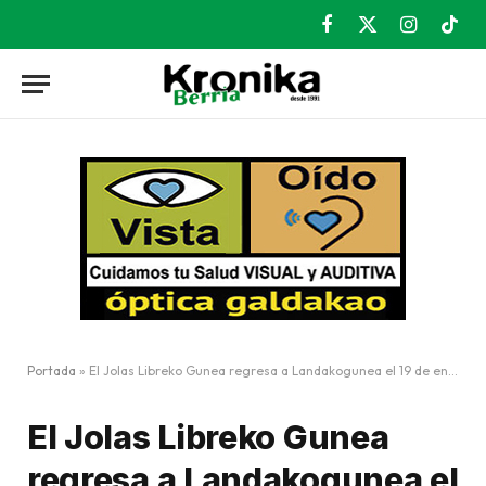
Facebook
X
Instagram
TikT
(Twitter)
Portada
»
El Jolas Libreko Gunea regresa a Landakogunea el 19 de enero
El Jolas Libreko Gunea
regresa a Landakogunea el