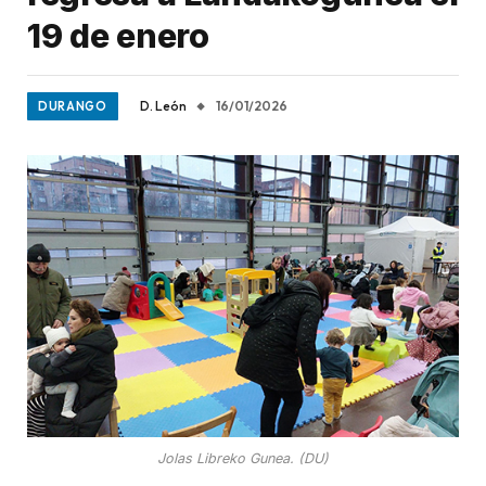
19 de enero
D. León
16/01/2026
DURANGO
Jolas Libreko Gunea. (DU)