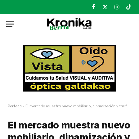
Facebook
X
Instagram
TikT
(Twitter)
Portada
»
El mercado muestra nuevo mobiliario, dinamización y tarifas asequibles
El mercado muestra nuevo
mobiliario, dinamización y