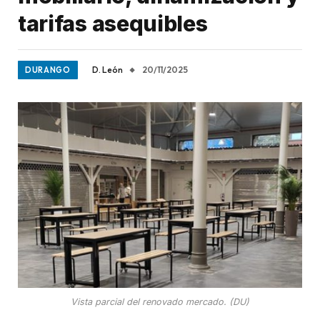
tarifas asequibles
D. León
20/11/2025
DURANGO
Vista parcial del renovado mercado. (DU)