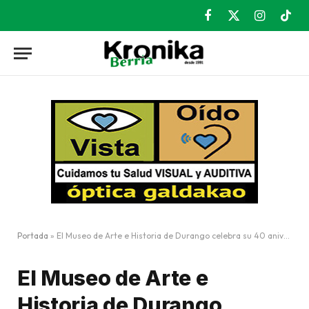
Facebook
X
Instagram
TikT
(Twitter)
Portada
»
El Museo de Arte e Historia de Durango celebra su 40 aniversario
El Museo de Arte e
Historia de Durango