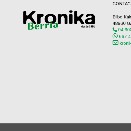
CONTAC
Bilbo Kale
48960 G
94 600
667 4
kroni