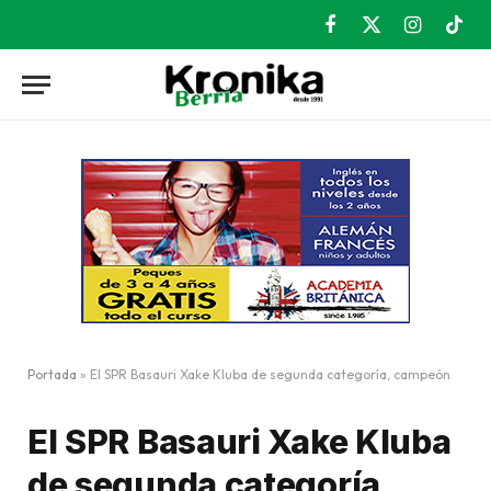
Facebook
X
Instagram
TikT
(Twitter)
Portada
»
El SPR Basauri Xake Kluba de segunda categoría, campeón
El SPR Basauri Xake Kluba
de segunda categoría,