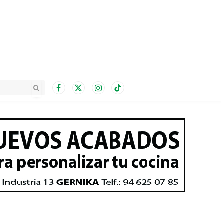
Facebook
X
Instagram
TikTok
(Twitter)