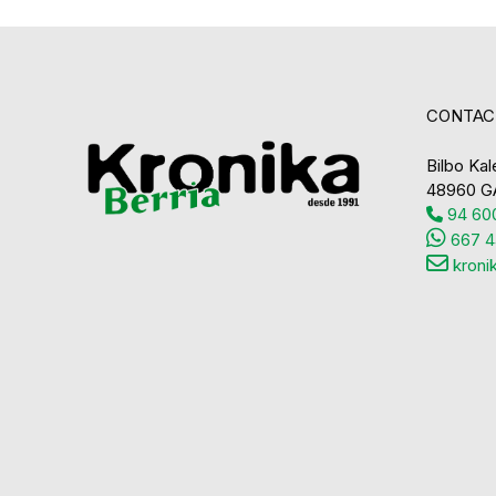
CONTAC
Bilbo Kale
48960 G
94 600
667 4
kroni