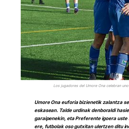
Los jugadores del Umore Ona celebran uno de
Umore Ona euforia bizienetik zalantza se
eskasean. Talde urdinak denboraldi hasier
garaipenekin, eta Preferente igoera uste 
ere, futbolak oso gutxitan ulertzen ditu in