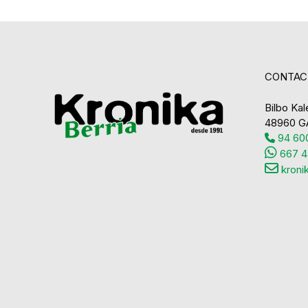
CONTAC
Bilbo Kale
48960 G
94 600
667 4
kroni