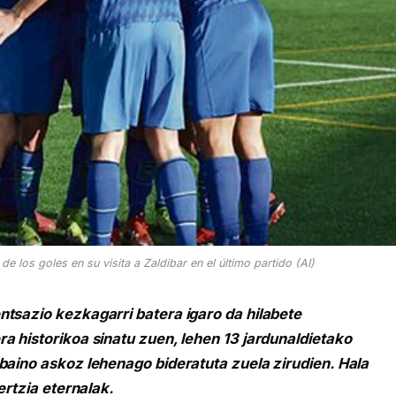
 los goles en su visita a Zaldibar en el último partido (AI)
ntsazio kezkagarri batera igaro da hilabete
a historikoa sinatu zuen, lehen 13 jardunaldietako
baino askoz lehenago bideratuta zuela zirudien. Hala
ertzia eternalak.