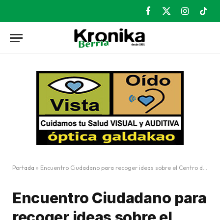
Facebook
X
Instagram
TikT
(Twitter)
Portada
»
Encuentro Ciudadano para recoger ideas sobre el Centro de Mayores
Encuentro Ciudadano para
recoger ideas sobre el