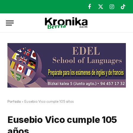
Facebook
X
Instagram
TikT
(Twitter)
Portada
»
Eusebio Vico cumple 105 años
Eusebio Vico cumple 105
años