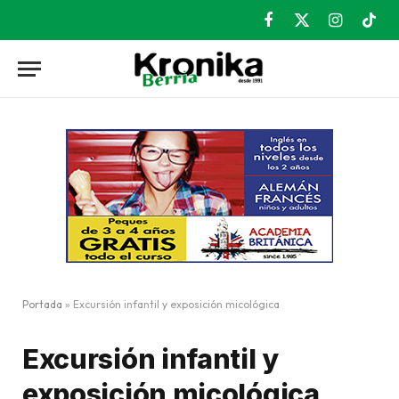
Facebook
X
Instagram
TikT
(Twitter)
Portada
»
Excursión infantil y exposición micológica
Excursión infantil y
exposición micológica