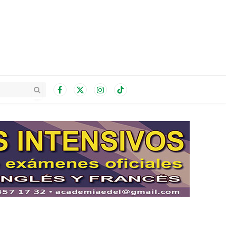
Facebook
X
Instagram
TikTok
(Twitter)