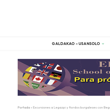
GALDAKAO – USANSOLO
Portada
»
Excursiones a Legazpi y fiordos burgaleses con Be