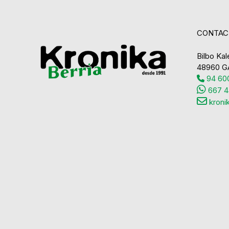
CONTAC
Bilbo Kale
48960 G
94 600
667 4
kroni