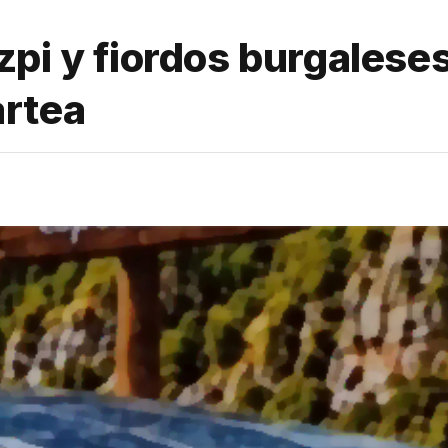
pi y fiordos burgalese
artea