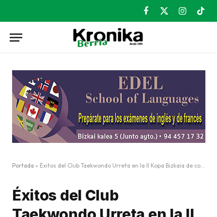
Facebook
X
Instagram
TikT
(Twitter)
Portada
»
Éxitos del Club Taekwondo Urreta en la II Kopa Bizkaia de combate y técnica
Éxitos del Club
Taekwondo Urreta en la II