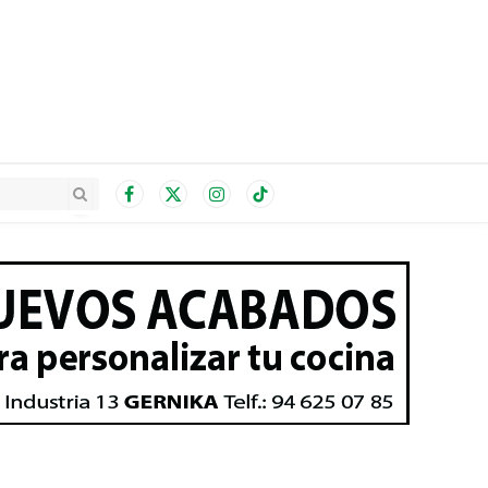
Facebook
X
Instagram
TikTok
(Twitter)