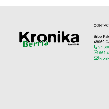
CONTAC
Bilbo Kale
48960 G
94 600
667 4
kroni