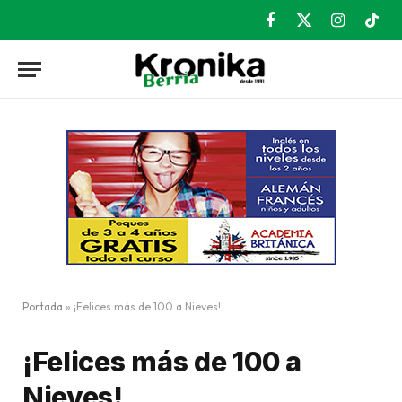
Facebook
X
Instagram
TikT
(Twitter)
Portada
»
¡Felices más de 100 a Nieves!
¡Felices más de 100 a
Nieves!