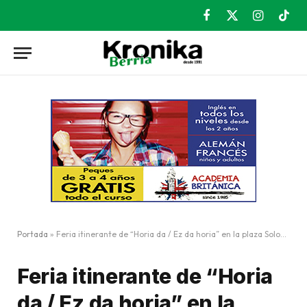
Facebook
X
Instagram
TikT
(Twitter)
Portada
»
Feria itinerante de “Horia da / Ez da horia” en la plaza Solobarria
Feria itinerante de “Horia
da / Ez da horia” en la