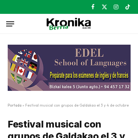
Facebook
X
Instagram
TikT
(Twitter)
Portada
»
Festival musical con grupos de Galdakao el 3 y 4 de octubre
Festival musical con
grupos de Galdakao el 3 y