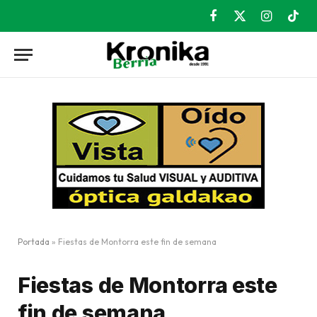
Facebook
X
Instagram
TikT
(Twitter)
Portada
»
Fiestas de Montorra este fin de semana
Fiestas de Montorra este
fin de semana