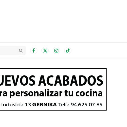
Facebook
X
Instagram
TikTok
(Twitter)