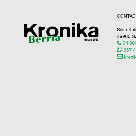
CONTAC
Bilbo Kale
48960 G
94 600
667 4
kroni