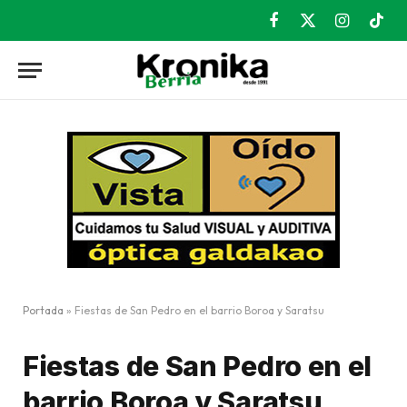
Facebook
X
Instagram
TikT
(Twitter)
Portada
»
Fiestas de San Pedro en el barrio Boroa y Saratsu
Fiestas de San Pedro en el
barrio Boroa y Saratsu