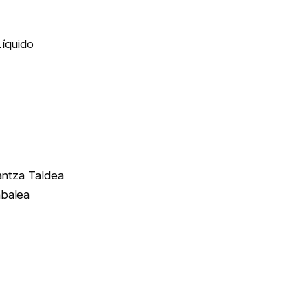
Líquido
Dantza Taldea
abalea