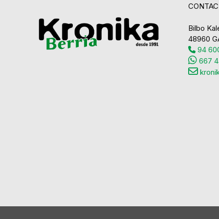
CONTAC
Bilbo Kale
48960 G
94 600
667 4
kroni