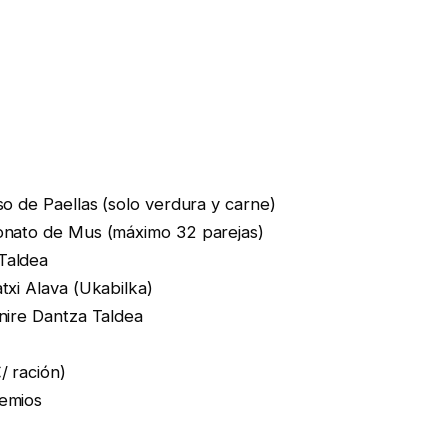
rso de Paellas (solo verdura y carne)
eonato de Mus (máximo 32 parejas)
Taldea
txi Alava (Ukabilka)
enire Dantza Taldea
/ ración)
remios