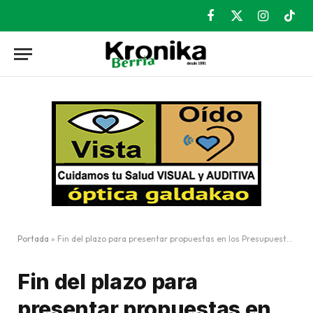
Facebook
X
Instagram
TikT
(Twitter)
Portada
»
Fin del plazo para presentar propuestas en los Presupuestos Participativos 2027
Fin del plazo para
presentar propuestas en