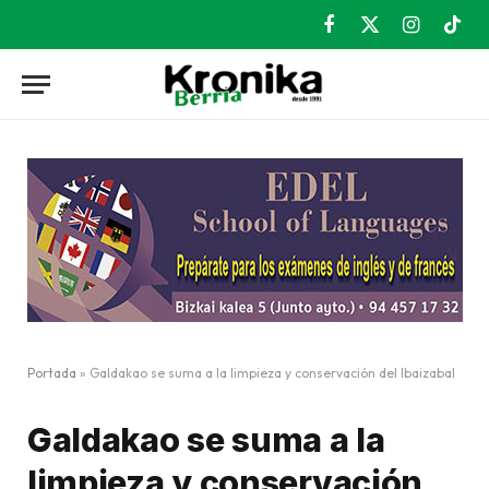
Facebook
X
Instagram
TikT
(Twitter)
Portada
»
Galdakao se suma a la limpieza y conservación del Ibaizabal
Galdakao se suma a la
limpieza y conservación