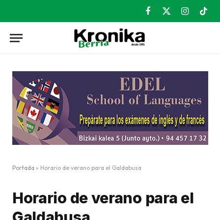
Facebook
X
Instagram
TikT
(Twitter)
Portada
»
Horario de verano para el Galdabusa
Horario de verano para el
Galdabusa