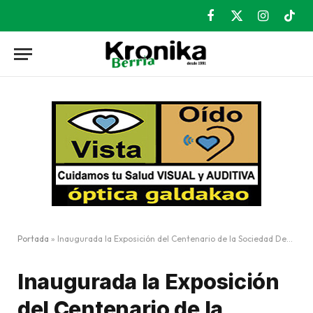
Facebook
X
Instagram
TikT
(Twitter)
Portada
»
Inaugurada la Exposición del Centenario de la Sociedad Deportiva Amorebieta
Inaugurada la Exposición
del Centenario de la