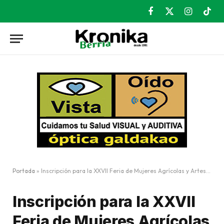
Facebook
X
Instagram
TikT
(Twitter)
Portada
»
Inscripción para la XXVII Feria de Mujeres Agrícolas y Artesanas
Inscripción para la XXVII
Feria de Mujeres Agrícolas