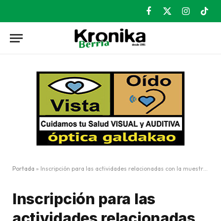
Facebook
X
Instagram
TikT
(Twitter)
Portada
»
Inscripción para las actividades relacionadas con la muestra ‘El día de los dos atardeceres’
Inscripción para las
actividades relacionadas