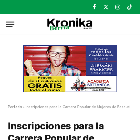
Facebook
X
Instagram
TikT
(Twitter)
Portada
»
Inscripciones para la Carrera Popular de Mujeres de Basauri
Inscripciones para la
Carrera Popular de