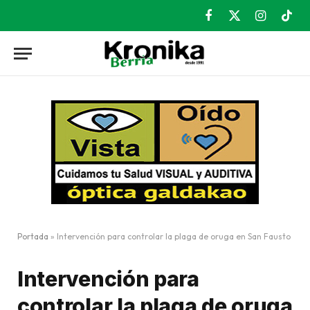
Facebook
X
Instagram
TikT
(Twitter)
Portada
»
Intervención para controlar la plaga de oruga en San Fausto
Intervención para
controlar la plaga de oruga