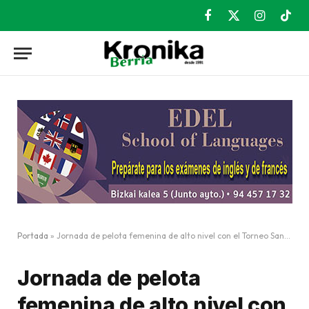
Facebook
X
Instagram
TikT
(Twitter)
Portada
»
Jornada de pelota femenina de alto nivel con el Torneo San Fermín
Jornada de pelota
femenina de alto nivel con