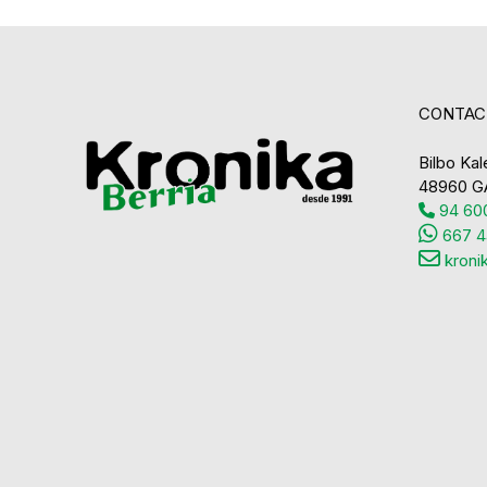
CONTAC
Bilbo Kale
48960 G
94 600
667 4
kroni