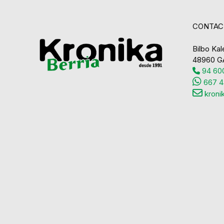
CONTAC
Bilbo Kale
48960 G
94 600
667 4
kroni