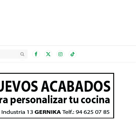
Facebook
X
Instagram
TikTok
(Twitter)