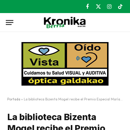
Facebook
X
Instagram
TikT
(Twitter)
Portada
»
La biblioteca Bizenta Mogel recibe el Premio Especial María Moliner
La biblioteca Bizenta
Mogel recibe el Premio