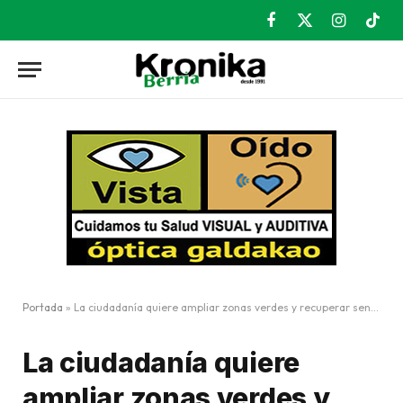
Facebook
X
Instagram
TikT
(Twitter)
Portada
»
La ciudadanía quiere ampliar zonas verdes y recuperar senderos
La ciudadanía quiere
ampliar zonas verdes y