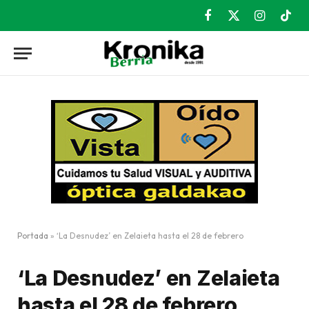
Facebook
X
Instagram
TikT
(Twitter)
Portada
»
‘La Desnudez’ en Zelaieta hasta el 28 de febrero
‘La Desnudez’ en Zelaieta
hasta el 28 de febrero