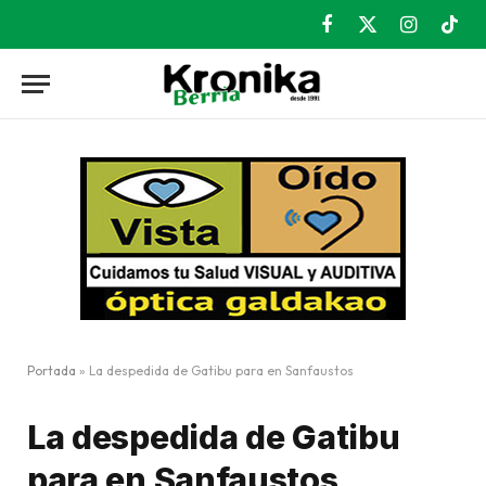
Facebook
X
Instagram
TikT
(Twitter)
Portada
»
La despedida de Gatibu para en Sanfaustos
La despedida de Gatibu
para en Sanfaustos