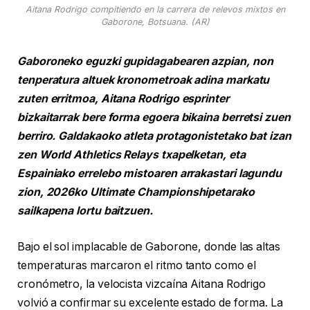
Aitana Rodrigo compitiendo en la carrera de relevos mixtos en
Gaborone, Botsuana. (AR)
Gaboroneko eguzki gupidagabearen azpian, non
tenperatura altuek kronometroak adina markatu
zuten erritmoa, Aitana Rodrigo esprinter
bizkaitarrak bere forma egoera bikaina berretsi zuen
berriro. Galdakaoko atleta protagonistetako bat izan
zen World Athletics Relays txapelketan, eta
Espainiako errelebo mistoaren arrakastari lagundu
zion, 2026ko Ultimate Championshipetarako
sailkapena lortu baitzuen.
Bajo el sol implacable de Gaborone, donde las altas
temperaturas marcaron el ritmo tanto como el
cronómetro, la velocista vizcaína Aitana Rodrigo
volvió a confirmar su excelente estado de forma. La