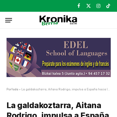
Facebook
X
Instagram
TikT
(Twitter)
Portada
»
La galdakoztarra, Aitana Rodrigo, impulsa a España hacia la élite mundial del relevo mixto
La galdakoztarra, Aitana
Rodrigo, impulsa a España