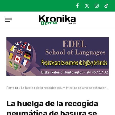
Facebook
X
Instagram
TikT
(Twitter)
Portada
»
La huelga de la recogida neumática de basura se extenderá un mes
La huelga de la recogida
neumática de basura se