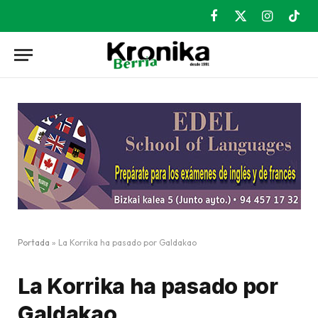
Facebook
X
Instagram
TikT
(Twitter)
Portada
»
La Korrika ha pasado por Galdakao
La Korrika ha pasado por
Galdakao