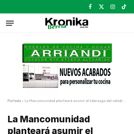
Facebook
X
Instagram
TikT
(Twitter)
Portada
»
La Mancomunidad planteará asumir el liderazgo del velódromo de Berriz
La Mancomunidad
planteará asumir el