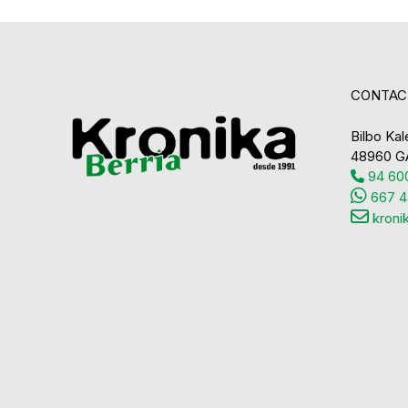
CONTAC
Bilbo Kale
48960 G
94 600
667 4
kroni