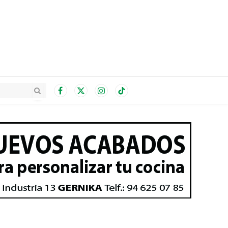
Facebook
X
Instagram
TikTok
(Twitter)