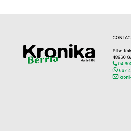
CONTAC
Bilbo Kale
48960 G
94 600
667 4
kroni