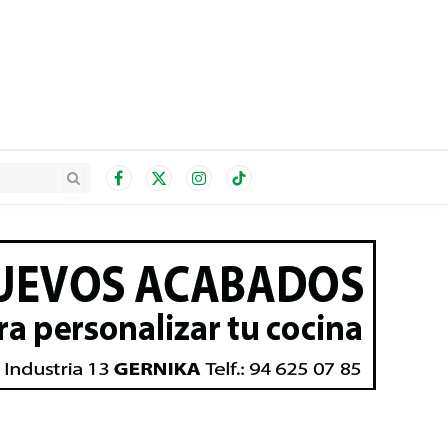
Facebook
X
Instagram
TikTok
(Twitter)