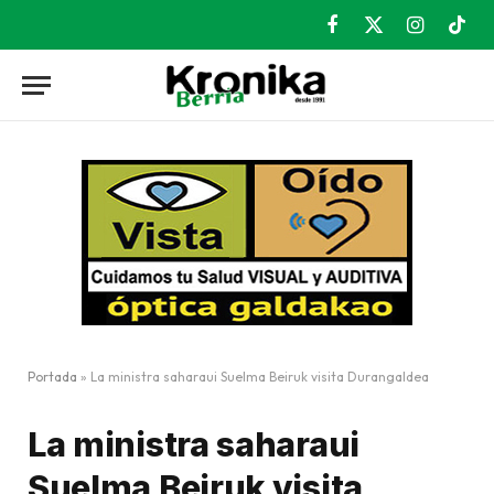
Facebook
X
Instagram
TikT
(Twitter)
Portada
»
La ministra saharaui Suelma Beiruk visita Durangaldea
La ministra saharaui
Suelma Beiruk visita