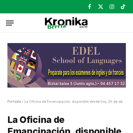
Facebook
X
Instagram
TikT
(Twitter)
Portada
»
La Oficina de Emancipación, disponible desde hoy, 24 de abril, en Torrezabal
La Oficina de
Emancipación, disponible