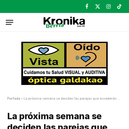
Facebook
X
Instagram
TikT
(Twitter)
Portada
»
La próxima semana se deciden las parejas que accederán a fase final del Euskal Jaia
La próxima semana se
deciden las parejas que