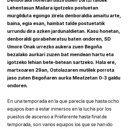
Denboraldi honetan bazirudien zortzi taldek
Lehentasun Mailara igotzeko postuetan
murgilduta egongo zirela denboraldia amaitu arte,
baina, egia esan, hainbat talde postuetatik
urrundu dira azken jardunaldietan. Kasu honetan,
denboraldi gorabeheratsu baten ondoren, SD
Umore Onak urrezko aukera zuen Begoña
bezalako aurkari zuzen bat mendean hartu eta
igotzeko lehian bete-betean sartzeko. Hala ere,
martxoaren 29an, Ostolazaren mutilek porrota
jaso zuten Begoñaren aurka Meatzetan 0-3 galdu
ondoren.
En una temporada en la que parecía que hasta ocho
equipos iban a estar inmersos en la lucha por los
puestos de ascenso a Preferente hasta final de
temporada, son varios equipos los que se han ido