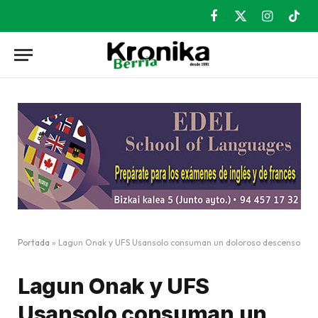
Facebook
X
Instagram
TikT
(Twitter)
Portada
»
Lagun Onak y UFS Usansolo consuman un doloroso descenso
Lagun Onak y UFS
Usansolo consuman un