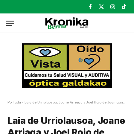
Facebook
X
Instagram
TikT
(Twitter)
Portada
»
Laia de Urriolausoa, Joane Arriaga y Joel Rojo de Juan ganan el Concurso de Redacción
Laia de Urriolausoa, Joane
Arriaga y Joel Rojo de