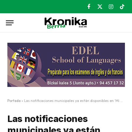
Facebook
X
Instagram
TikT
(Twitter)
Portada
»
Las notificaciones municipales ya están disponibles en ‘Mi Carpeta’ del Gobierno Vasco
Las notificaciones
municipales ya están