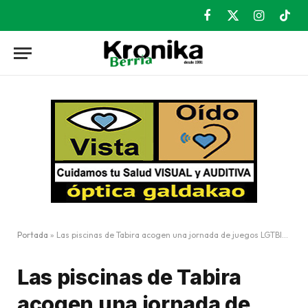
Facebook
X
Instagram
TikT
(Twitter)
Portada
»
Las piscinas de Tabira acogen una jornada de juegos LGTBIQ+ para jóvenes
Las piscinas de Tabira
acogen una jornada de