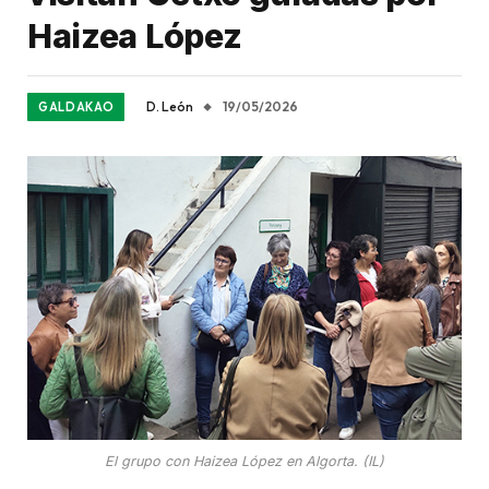
Haizea López
D. León
19/05/2026
GALDAKAO
El grupo con Haizea López en Algorta. (IL)