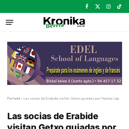
Facebook
X
Instagram
TikT
(Twitter)
Portada
»
Las socias de Erabide visitan Getxo guiadas por Haizea López
Las socias de Erabide
visitan Getxo guiadas por